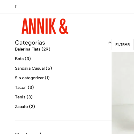
mpra!

Categorias
FILTRAR
Annik
Productos
Balerina Flats
(29)
and
de
Bota
(3)
You
moda,
HECHO
Sandalia Casual
(5)
EN
Sin categorizar
(1)
MEXICO
para
Tacon
(3)
toda
Tenis
(3)
la
familia
Zapato
(2)