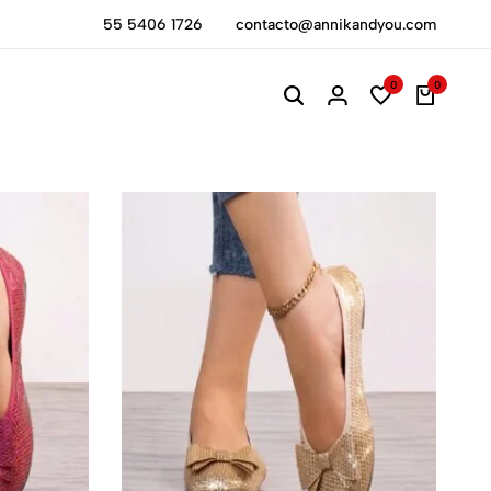
55 5406 1726
contacto@annikandyou.com
¡Aprovecha los de
0
0